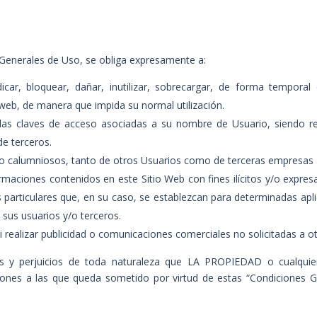
s Generales de Uso, se obliga expresamente a:
car, bloquear, dañar, inutilizar, sobrecargar, de forma temporal o
 web, de manera que impida su normal utilización.
 las claves de acceso asociadas a su nombre de Usuario, siendo res
de terceros.
sos o calumniosos, tanto de otros Usuarios como de terceras empres
formaciones contenidos en este Sitio Web con fines ilícitos y/o expr
particulares que, en su caso, se establezcan para determinadas aplic
sus usuarios y/o terceros.
, ni realizar publicidad o comunicaciones comerciales no solicitadas a
os y perjuicios de toda naturaleza que LA PROPIEDAD
o cualquie
iones a las que queda sometido por virtud de estas “Condiciones G